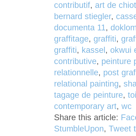
contributif
,
art de chio
bernard stiegler
,
casse
documenta 11
,
doklom
graffitage
,
graffiti
,
graff
graffiti
,
kassel
,
okwui 
contributive
,
peinture 
relationnelle
,
post graff
relational painting
,
sha
tagage de peinture
,
to
contemporary art
,
wc
Share this article:
Fac
StumbleUpon
,
Tweet t