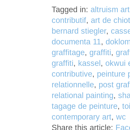
Tagged in:
altruism art
contributif
,
art de chio
bernard stiegler
,
casse
documenta 11
,
doklom
graffitage
,
graffiti
,
graff
graffiti
,
kassel
,
okwui 
contributive
,
peinture 
relationnelle
,
post graff
relational painting
,
sha
tagage de peinture
,
to
contemporary art
,
wc
Share this article:
Fac