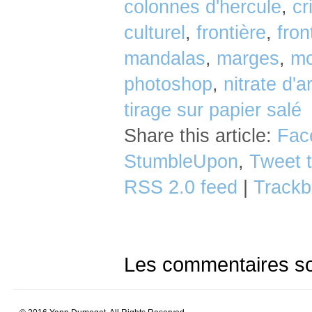
colonnes d'hercule
,
cr
culturel
,
frontière
,
fron
mandalas
,
marges
,
mo
photoshop
,
nitrate d'a
tirage sur papier salé
Share this article:
Fac
StumbleUpon
,
Tweet t
RSS 2.0 feed
|
Trackb
Les commentaires so