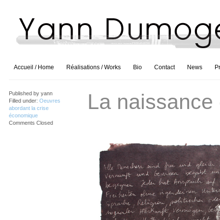
Accueil / Home
Réalisations / Works
Bio
Contact
News
P
La naissance
Published by
yann
Filled under:
Oeuvres
abordant la crise
économique
Comments Closed