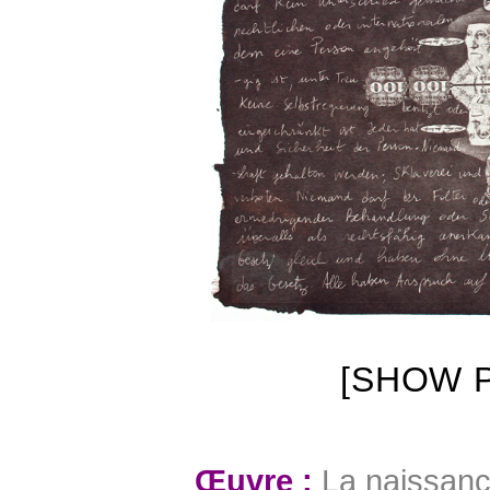
[SHOW P
Œuvre :
La naissanc