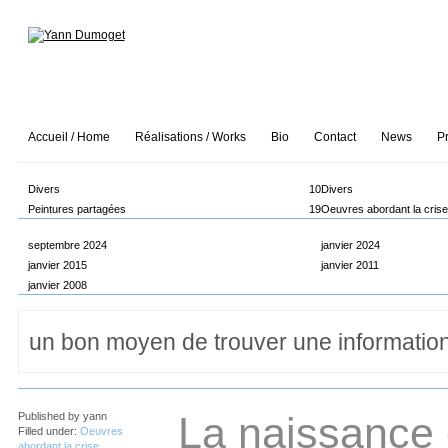
Accueil / Home
Réalisations / Works
Bio
Contact
News
P
Divers
10
Divers
Peintures partagées
19
Oeuvres abordant la cris
septembre 2024
janvier 2024
janvier 2015
janvier 2011
janvier 2008
La naissance
Published by
yann
Filled under:
Oeuvres
abordant la crise