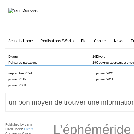
Accueil / Home
Réalisations / Works
Bio
Contact
News
P
Divers
10
Divers
Peintures partagées
19
Oeuvres abordant la cris
septembre 2024
janvier 2024
janvier 2015
janvier 2011
janvier 2008
L’éphéméride
Published by
yann
Filled under:
Divers
Comments Closed